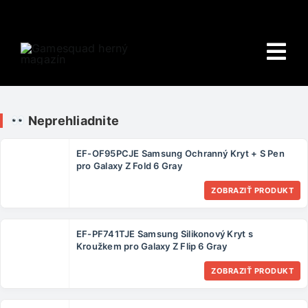
Skip
to
content
Tog
Nav
Domov
Neprehliadnite
E-shop
EF-OF95PCJE Samsung Ochranný Kryt + S Pen
pro Galaxy Z Fold 6 Gray
HRY
ZOBRAZIŤ PRODUKT
Wiki
EF-PF741TJE Samsung Silikonový Kryt s
PORADŇA
Kroužkem pro Galaxy Z Flip 6 Gray
ZOBRAZIŤ PRODUKT
O NÁS