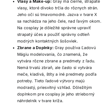
Vlasy a Make-up:
Gray má čierne, strapaté
vlasy, ktoré divoko trčia do rôznych strán.
Jeho oči sú tmavomodré. Jazva v tvare X
sa nachádza na jeho čele, nad ľavým okom.
Na cosplay je dôležité správne upraviť
strapatý účes a použiť správny odtieň
modrých kontaktných šošoviek.
Zbrane a Doplnky:
Gray používa Ľadovú
Mágiu modelovania, čo znamená, že
vytvára rôzne zbrane a predmety z ľadu.
Nemá trvalú zbraň, ale často si vytvára
meče, kladivá, štíty a iné predmety podľa
potreby. Tieto ľadové výtvory majú
modrastý, priesvitný vzhľad. Dôležitým
doplnkom pre cosplay je jeho strieborný
náhrdelník v tvare kríža.