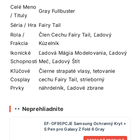
Celé Meno
Gray Fullbuster
/ Tituly
Séria / Hra
Fairy Tail
Rola /
Člen Cechu Fairy Tail, Ľadový
Frakcia
Kúzelník
Ikonické
Ľadová Mágia Modelovania, Ľadový
Schopnosti
Meč, Ľadový Štít
Kľúčové
Čierne strapaté vlasy, tetovanie
Cosplay
cechu Fairy Tail, strieborný
Prvky
náhrdelník, Ľadové zbrane
Neprehliadnite
EF-OF95PCJE Samsung Ochranný Kryt +
S Pen pro Galaxy Z Fold 6 Gray