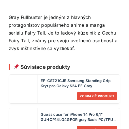
Gray Fullbuster je jedným z hlavných
protagonistov populárneho anime a manga
seriálu Fairy Tail. Je to ľadový kúzelník z Cechu
Fairy Tail, známy pre svoju uvoľnenú osobnosť a
zvyk inštinktívne sa vyzliekať.
Súvisiace produkty
EF-GS721CJE Samsung Standing Grip
Kryt pro Galaxy S24 FE Gray
ZOBRAZIŤ PRODUKT
Guess case for iPhone 14 Pro 6,1"
GUHCP14LG4GFGR gray Basic PC/TPU
4G PU case Gold Logo