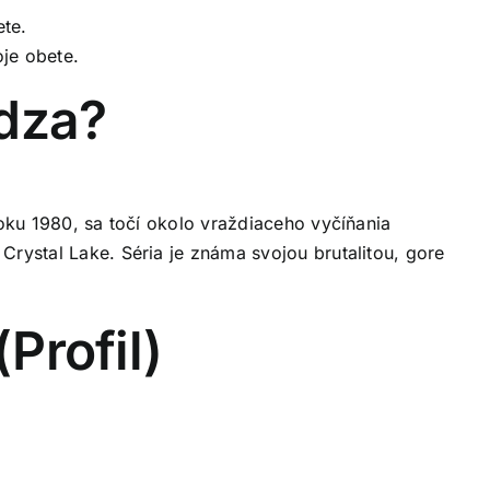
ete.
je obete.
ádza?
roku 1980, sa točí okolo vraždiaceho vyčíňania
Crystal Lake. Séria je známa svojou brutalitou, gore
Profil)