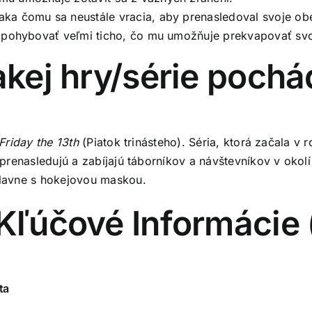
ka čomu sa neustále vracia, aby prenasledoval svoje ob
e pohybovať veľmi ticho, čo mu umožňuje prekvapovať svo
akej hry/série poch
Friday the 13th
(Piatok trinásteho). Séria, ktorá začala v 
renasledujú a zabíjajú táborníkov a návštevníkov v okolí 
lavne s hokejovou maskou.
ľúčové Informácie (
ta