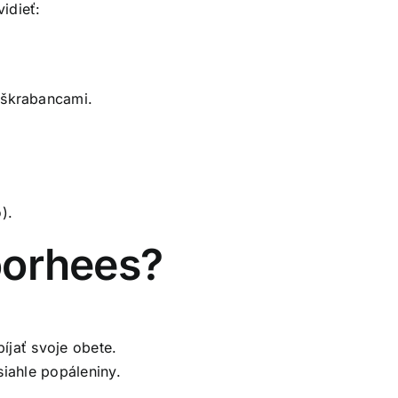
idieť:
 škrabancami.
).
oorhees?
jať svoje obete.
iahle popáleniny.