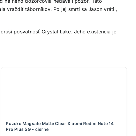
eď na neho dozorcovia nedávali pozor. Táto
 vraždiť táborníkov. Po jej smrti sa Jason vrátil,
ruší posvätnosť Crystal Lake. Jeho existencia je
Puzdro Magsafe Matte Clear Xiaomi Redmi Note 14
Pro Plus 5G - čierne