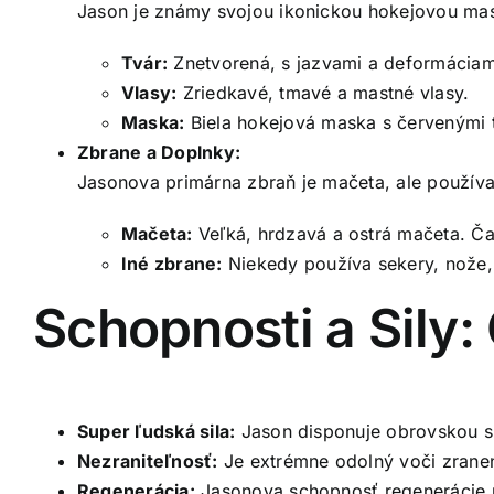
Jason je známy svojou ikonickou hokejovou mask
Tvár:
Znetvorená, s jazvami a deformáciami
Vlasy:
Zriedkavé, tmavé a mastné vlasy.
Maska:
Biela hokejová maska s červenými t
Zbrane a Doplnky:
Jasonova primárna zbraň je mačeta, ale používa a
Mačeta:
Veľká, hrdzavá a ostrá mačeta. Ča
Iné zbrane:
Niekedy používa sekery, nože, 
Schopnosti a Sily
Super ľudská sila:
Jason disponuje obrovskou si
Nezraniteľnosť:
Je extrémne odolný voči zraneni
Regenerácia:
Jasonova schopnosť regenerácie m