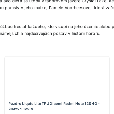
a ako dieťa sa utopil v táborovom jazere Crystal Lake, k
u pomsty v jeho matke, Pamele Voorheesovej, ktorá začala
žbou trestať každého, kto vstúpi na jeho územie alebo po
námejších a najdesivejších postáv v histórii hororu.
Puzdro Liquid Lite TPU Xiaomi Redmi Note 12S 4G -
tmavo-modré