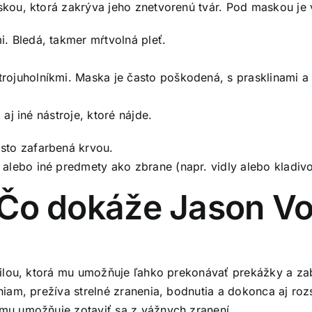
ou, ktorá zakrýva jeho znetvorenú tvár. Pod maskou je v
. Bledá, takmer mŕtvolná pleť.
rojuholníkmi. Maska je často poškodená, s prasklinami a
j iné nástroje, ktoré nájde.
sto zafarbená krvou.
alebo iné predmety ako zbrane (napr. vidly alebo kladivo
: Čo dokáže Jason V
lou, ktorá mu umožňuje ľahko prekonávať prekážky a zabí
am, prežíva strelné zranenia, bodnutia a dokonca aj rozs
u umožňuje zotaviť sa z vážnych zranení.