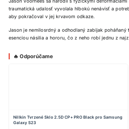
Jason Voorhees sa narodil s fyzickými deformáciami 
traumatická udalosť vyvolala hlbokú nenávisť a potreb
aby pokračoval v jej krvavom odkaze.
Jason je nemilosrdný a odhodlaný zabijak poháňaný tú
esenciou násilia a hororu, čo z neho robí jednu z najz
🔥 Odporúčame
Nillkin Tvrzené Sklo 2.5D CP+ PRO Black pro Samsung
Galaxy S23