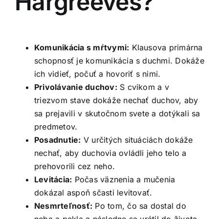
Hargreeves?
Komunikácia s mŕtvymi:
Klausova primárna
schopnosť je komunikácia s duchmi. Dokáže
ich vidieť, počuť a hovoriť s nimi.
Privolávanie duchov:
S cvikom a v
triezvom stave dokáže nechať duchov, aby
sa prejavili v skutočnom svete a dotýkali sa
predmetov.
Posadnutie:
V určitých situáciách dokáže
nechať, aby duchovia ovládli jeho telo a
prehovorili cez neho.
Levitácia:
Počas väznenia a mučenia
dokázal aspoň sčasti levitovať.
Nesmrteľnosť:
Po tom, čo sa dostal do