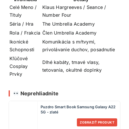
Celé Meno /
Klaus Hargreeves / Seance /
Tituly
Number Four
Séria / Hra
The Umbrella Academy
Rola / Frakcia
Člen Umbrella Academy
Ikonické
Komunikácia s mŕtvymi,
Schopnosti
privolávanie duchov, posadnutie
Kľúčové
Dlhé kabáty, tmavé vlasy,
Cosplay
tetovania, okultné doplnky
Prvky
Neprehliadnite
Puzdro Smart Book Samsung Galaxy A22
5G - zlaté
ZOBRAZIŤ PRODUKT