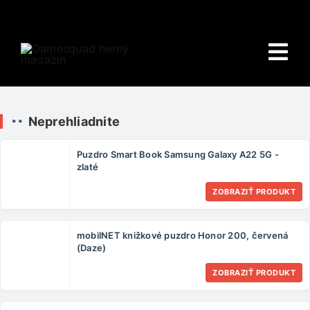
Skip
to
content
Tog
Nav
Domov
Neprehliadnite
E-shop
Puzdro Smart Book Samsung Galaxy A22 5G -
zlaté
HRY
ZOBRAZIŤ PRODUKT
Wiki
mobilNET knižkové puzdro Honor 200, červená
PORADŇA
(Daze)
ZOBRAZIŤ PRODUKT
O NÁS