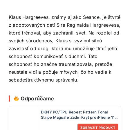
Klaus Hargreeves, známy aj ako Seance, je štvrté
z adoptovaných detí Sira Reginalda Hargreevesa,
ktoré trénoval, aby zachránili svet. Na rozdiel od
svojich súrodencov, Klaus si vyvinul silnú
závislosť od drog, ktorá mu umožňuje tlmiť jeho
schopnosť komunikovať s duchmi. Táto
schopnosť ho značne traumatizovala, pretože
neustále vidí a počuje mŕtvych, čo ho vedie k
sebadeštruktívnemu správaniu.
Odporúčame
DKNY PC/TPU Repeat Pattern Tonal
Stripe Magsafe Zadní Kryt pro iPhone 11
Blue
ZOBRAZIŤ PRODUKT