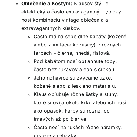
Oblečenie a Kostým:
Klausov štýl je
eklektický a často extravagantný. Typicky
nosí kombináciu vintage oblečenia a
extravagantných kúskov.
Často má na sebe dlhé kabáty (kožené
alebo z imitácie kožušiny) v rôznych
farbách – čierna, hnedá, fialová.
Pod kabátom nosí obtiahnuté topy,
často bez rukávov alebo s čipkou.
Jeho nohavice sú zvyčajne úzke,
kožené alebo z lesklého materiálu.
Klaus obľubuje rôzne šatky a stuhy,
ktoré si ovíja okolo krku alebo ich nosí
ako opasok. Farby sú rôzne, od
tmavých až po žiarivé.
Často nosí na rukách rôzne náramky,
prstene a retiazky.