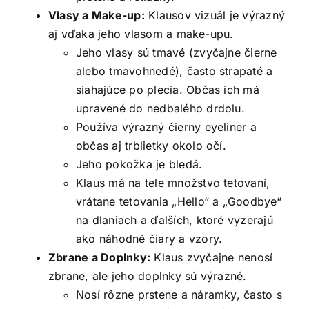
Vlasy a Make-up:
Klausov vizuál je výrazný
aj vďaka jeho vlasom a make-upu.
Jeho vlasy sú tmavé (zvyčajne čierne
alebo tmavohnedé), často strapaté a
siahajúce po plecia. Občas ich má
upravené do nedbalého drdolu.
Používa výrazný čierny eyeliner a
občas aj trblietky okolo očí.
Jeho pokožka je bledá.
Klaus má na tele množstvo tetovaní,
vrátane tetovania „Hello“ a „Goodbye“
na dlaniach a ďalších, ktoré vyzerajú
ako náhodné čiary a vzory.
Zbrane a Doplnky:
Klaus zvyčajne nenosí
zbrane, ale jeho doplnky sú výrazné.
Nosí rôzne prstene a náramky, často s