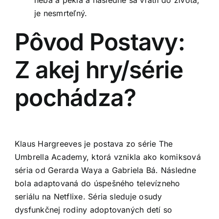
neba a pekla a následne sa vrátil do života,
je nesmrteľný.
Pôvod Postavy:
Z akej hry/série
pochádza?
Klaus Hargreeves je postava zo série The
Umbrella Academy, ktorá vznikla ako komiksová
séria od Gerarda Waya a Gabriela Bá. Následne
bola adaptovaná do úspešného televízneho
seriálu na Netflixe. Séria sleduje osudy
dysfunkčnej rodiny adoptovaných detí so