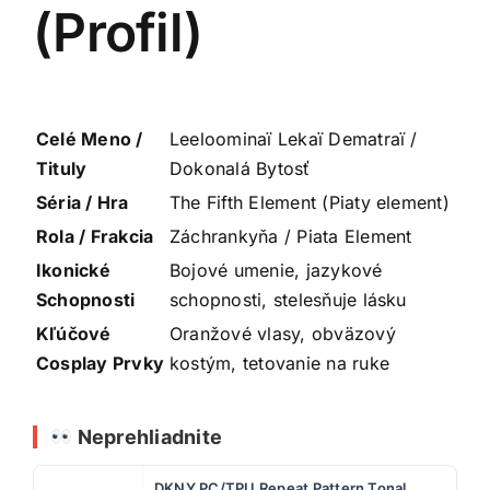
(Profil)
Celé Meno /
Leeloominaï Lekaï Dematraï /
Tituly
Dokonalá Bytosť
Séria / Hra
The Fifth Element (Piaty element)
Rola / Frakcia
Záchrankyňa / Piata Element
Ikonické
Bojové umenie, jazykové
Schopnosti
schopnosti, stelesňuje lásku
Kľúčové
Oranžové vlasy, obväzový
Cosplay Prvky
kostým, tetovanie na ruke
Neprehliadnite
DKNY PC/TPU Repeat Pattern Tonal