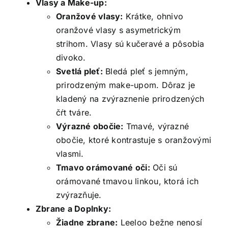
Vlasy a Make-up:
Oranžové vlasy:
Krátke, ohnivo
oranžové vlasy s asymetrickým
strihom. Vlasy sú kučeravé a pôsobia
divoko.
Svetlá pleť:
Bledá pleť s jemným,
prirodzeným make-upom. Dôraz je
kladený na zvýraznenie prirodzených
čŕt tváre.
Výrazné obočie:
Tmavé, výrazné
obočie, ktoré kontrastuje s oranžovými
vlasmi.
Tmavo orámované oči:
Oči sú
orámované tmavou linkou, ktorá ich
zvýrazňuje.
Zbrane a Doplnky:
Žiadne zbrane:
Leeloo bežne nenosí