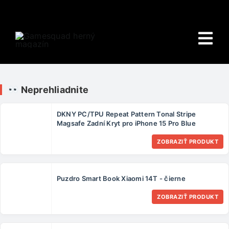
Skip
to
content
Tog
Nav
Domov
Neprehliadnite
E-shop
DKNY PC/TPU Repeat Pattern Tonal Stripe
Magsafe Zadní Kryt pro iPhone 15 Pro Blue
HRY
ZOBRAZIŤ PRODUKT
Wiki
Puzdro Smart Book Xiaomi 14T - čierne
PORADŇA
ZOBRAZIŤ PRODUKT
O NÁS