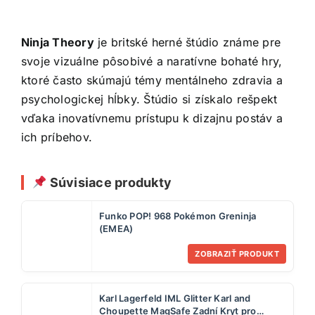
Ninja Theory
je britské herné štúdio známe pre
svoje vizuálne pôsobivé a naratívne bohaté hry,
ktoré často skúmajú témy mentálneho zdravia a
psychologickej hĺbky. Štúdio si získalo rešpekt
vďaka inovatívnemu prístupu k dizajnu postáv a
ich príbehov.
Súvisiace produkty
Funko POP! 968 Pokémon Greninja
(EMEA)
ZOBRAZIŤ PRODUKT
Karl Lagerfeld IML Glitter Karl and
Choupette MagSafe Zadní Kryt pro