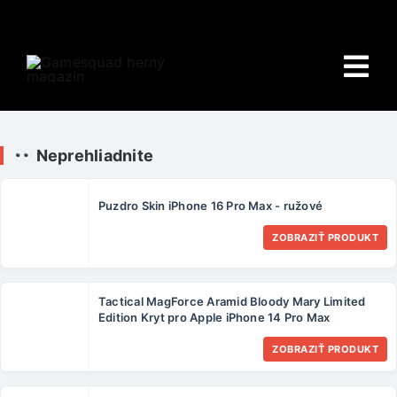
Skip
to
content
Tog
Nav
Domov
Neprehliadnite
E-shop
Puzdro Skin iPhone 16 Pro Max - ružové
HRY
ZOBRAZIŤ PRODUKT
Wiki
Tactical MagForce Aramid Bloody Mary Limited
PORADŇA
Edition Kryt pro Apple iPhone 14 Pro Max
ZOBRAZIŤ PRODUKT
O NÁS