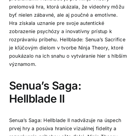
prelomová hra, ktorá ukázala, že videohry môžu
byť nielen zábavné, ale aj poučné a emotívne.
Hra získala uznanie pre svoje autentické
zobrazenie psychózy a inovatívny prístup k
rozprávaniu príbehu. Hellblade: Senua’s Sacrifice
je kľúčovým dielom v tvorbe Ninja Theory, ktoré
poukázalo na ich snahu o vytváranie hier s hlbším
významom.
Senua’s Saga:
Hellblade II
Senua’s Saga: Hellblade II nadväzuje na úspech
prvej hry a posúva hranice vizuálnej fidelity a