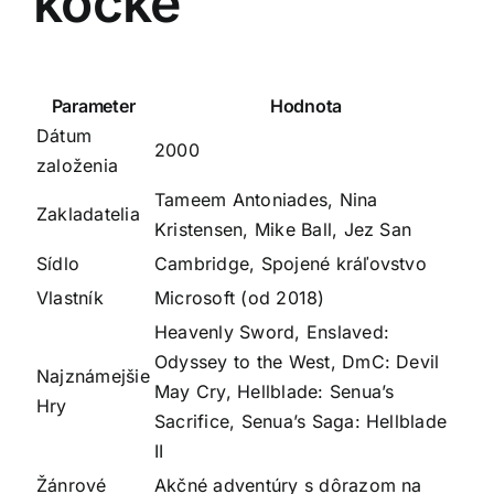
kocke
Parameter
Hodnota
Dátum
2000
založenia
Tameem Antoniades, Nina
Zakladatelia
Kristensen, Mike Ball, Jez San
Sídlo
Cambridge, Spojené kráľovstvo
Vlastník
Microsoft (od 2018)
Heavenly Sword, Enslaved:
Odyssey to the West, DmC: Devil
Najznámejšie
May Cry, Hellblade: Senua’s
Hry
Sacrifice, Senua’s Saga: Hellblade
II
Žánrové
Akčné adventúry s dôrazom na