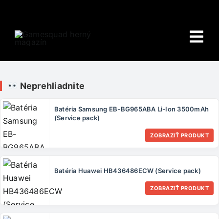
Skip
to
content
Tog
Nav
Domov
Neprehliadnite
E-shop
Batéria Samsung EB-BG965ABA Li-Ion 3500mAh
(Service pack)
HRY
ZOBRAZIŤ PRODUKT
Wiki
Batéria Huawei HB436486ECW (Service pack)
PORADŇA
ZOBRAZIŤ PRODUKT
O NÁS