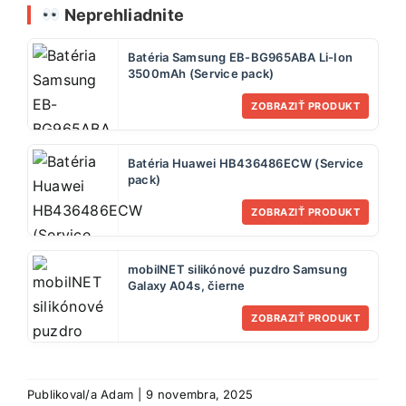
Neprehliadnite
Batéria Samsung EB-BG965ABA Li-Ion
3500mAh (Service pack)
ZOBRAZIŤ PRODUKT
Batéria Huawei HB436486ECW (Service
pack)
ZOBRAZIŤ PRODUKT
mobilNET silikónové puzdro Samsung
Galaxy A04s, čierne
ZOBRAZIŤ PRODUKT
Publikoval/a
Adam
|
9 novembra, 2025