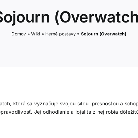
Sojourn (Overwatch
Domov
»
Wiki
»
Herné postavy
»
Sojourn (Overwatch)
atch, ktorá sa vyznačuje svojou silou, presnosťou a scho
ravodlivosť. Jej odhodlanie a lojalita z nej robia dôleži