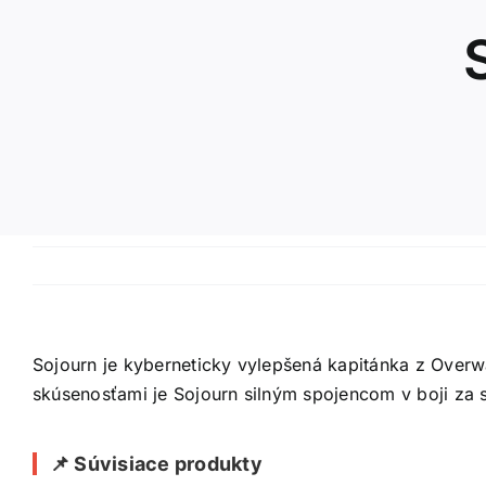
Sojourn je kyberneticky vylepšená kapitánka z Overw
skúsenosťami je Sojourn silným spojencom v boji za sp
📌 Súvisiace produkty