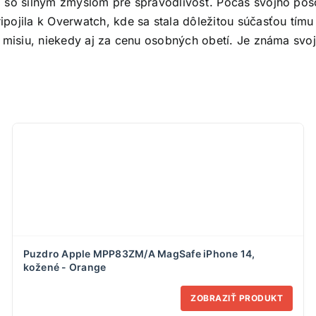
a so silným zmyslom pre spravodlivosť. Počas svojho pô
pojila k Overwatch, kde sa stala dôležitou súčasťou tímu
 misiu, niekedy aj za cenu osobných obetí. Je známa svoj
Puzdro Apple MPP83ZM/A MagSafe iPhone 14,
kožené - Orange
ZOBRAZIŤ PRODUKT