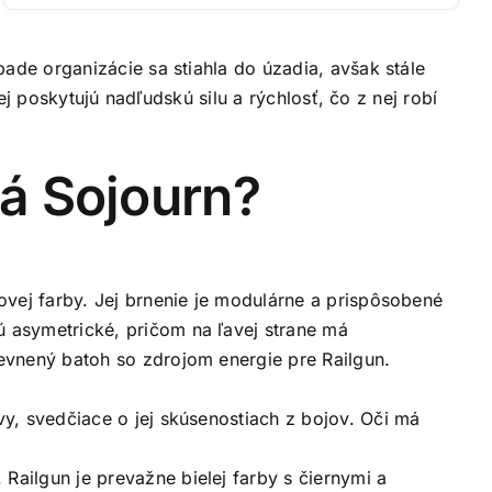
de organizácie sa stiahla do úzadia, avšak stále
j poskytujú nadľudskú silu a rýchlosť, čo z nej robí
á Sojourn?
žovej farby. Jej brnenie je modulárne a prispôsobené
ú asymetrické, pričom na ľavej strane má
pevnený batoh so zdrojom energie pre Railgun.
vy, svedčiace o jej skúsenostiach z bojov. Oči má
Railgun je prevažne bielej farby s čiernymi a