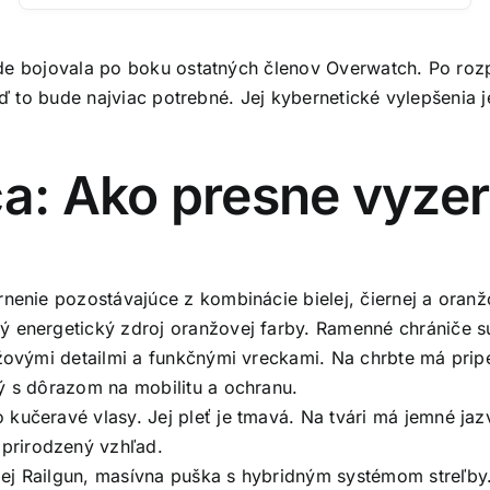
de bojovala po boku ostatných členov Overwatch. Po rozpa
ď to bude najviac potrebné. Jej kybernetické vylepšenia je
a: Ako presne vyzer
brnenie pozostávajúce z kombinácie bielej, čiernej a oran
ý energetický zdroj oranžovej farby. Ramenné chrániče s
nžovými detailmi a funkčnými vreckami. Na chrbte má pri
ý s dôrazom na mobilitu a ochranu.
kučeravé vlasy. Jej pleť je tmavá. Na tvári má jemné jaz
prirodzený vzhľad.
ej Railgun, masívna puška s hybridným systémom streľby. 