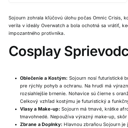
Sojourn zohrala kľúčovú úlohu počas Omnic Crisis, k
verila v ideály Overwatch a bola ochotná sa vrátiť, ke
impozantného protivníka.
Cosplay Sprievodc
Oblečenie a Kostým:
Sojourn nosí futuristické 
pre rýchly pohyb a ochranu. Na hrudi má výrazn
rozsiahlejšie brnenie. Nohavice sú čierne s ora
Celkový vzhľad kostýmu je futuristický a funkčn
Vlasy a Make-up:
Sojourn má tmavé, krátke afro 
tmavohnedé. Nepoužíva výrazný make-up, skôr 
Zbrane a Doplnky:
Hlavnou zbraňou Sojourn je j