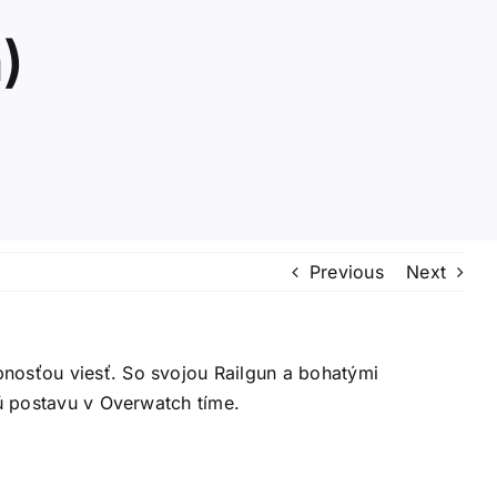
)
Previous
Next
pnosťou viesť. So svojou Railgun a bohatými
tú postavu v Overwatch tíme.