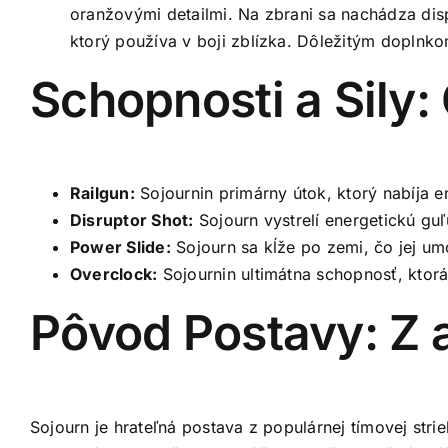
oranžovými detailmi. Na zbrani sa nachádza displ
ktorý používa v boji zblízka. Dôležitým doplnk
Schopnosti a Sily
Railgun:
Sojournin primárny útok, ktorý nabíja en
Disruptor Shot:
Sojourn vystrelí energetickú guľ
Power Slide:
Sojourn sa kĺže po zemi, čo jej um
Overclock:
Sojournin ultimátna schopnosť, ktorá
Pôvod Postavy: Z 
Sojourn je hrateľná postava z populárnej tímovej str