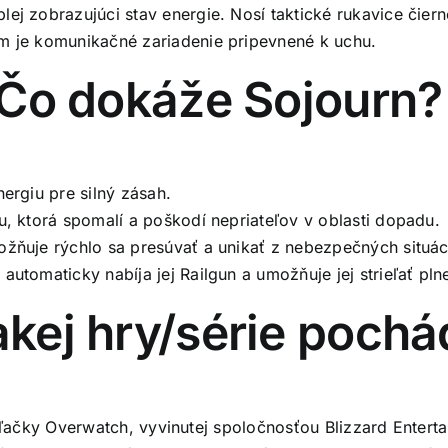
ej zobrazujúci stav energie. Nosí taktické rukavice čier
om je komunikačné zariadenie pripevnené k uchu.
: Čo dokáže Sojourn?
ergiu pre silný zásah.
u, ktorá spomalí a poškodí nepriateľov v oblasti dopadu.
ožňuje rýchlo sa presúvať a unikať z nebezpečných situáci
 automaticky nabíja jej Railgun a umožňuje jej strieľať pl
akej hry/série poch
ieľačky Overwatch, vyvinutej spoločnosťou Blizzard Enter