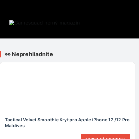
Skip
to
content
👀 Neprehliadnite
Tactical Velvet Smoothie Kryt pro Apple iPhone 12 /12 Pro
Maldives