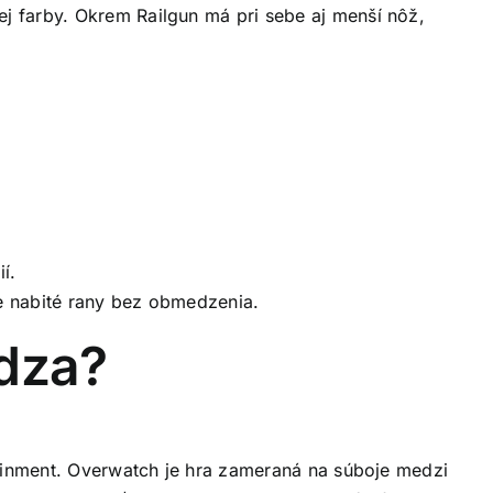
nej farby. Okrem Railgun má pri sebe aj menší nôž,
í.
ne nabité rany bez obmedzenia.
ádza?
tainment. Overwatch je hra zameraná na súboje medzi