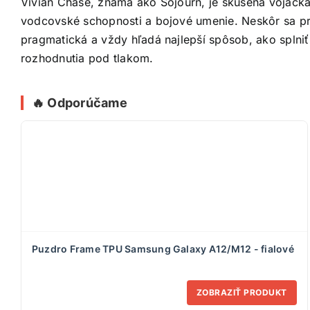
Vivian Chase, známa ako Sojourn, je skúsená vojačk
vodcovské schopnosti a bojové umenie. Neskôr sa pri
pragmatická a vždy hľadá najlepší spôsob, ako splniť
rozhodnutia pod tlakom.
🔥 Odporúčame
Puzdro Frame TPU Samsung Galaxy A12/M12 - fialové
ZOBRAZIŤ PRODUKT