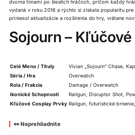
dvoma tímami po šiestich hráčoch, pričom každý hráč 
vydaná v roku 2016 a rýchlo si získala popularitu pr
priniesol aktualizácie a rozšírenia do hry, vrátane n
Sojourn – Kľúčové 
Celé Meno / Tituly
Vivian „Sojourn“ Chase, Kap
Séria / Hra
Overwatch
Rola / Frakcia
Damage / Overwatch
Ikonické Schopnosti
Railgun, Disruptor Shot, Pow
Kľúčové Cosplay Prvky
Railgun, futuristické brnenie
👀 Neprehliadnite