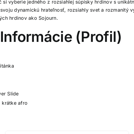
si vyberie jedného z rozsiahlej súpisky hrdinov s unikát
e svoju dynamickú hrateľnosť, rozsiahly svet a rozmanitý
ových hrdinov ako Sojourn.
Informácie (Profil)
itánka
er Slide
, krátke afro