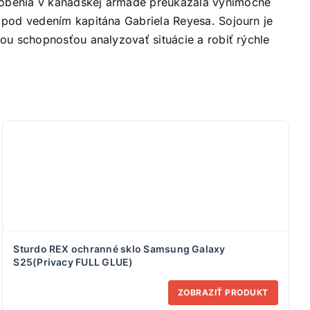
sobenia v kanadskej armáde preukázala výnimočné
 pod vedením kapitána Gabriela Reyesa. Sojourn je
ou schopnosťou analyzovať situácie a robiť rýchle
Sturdo REX ochranné sklo Samsung Galaxy
S25(Privacy FULL GLUE)
ZOBRAZIŤ PRODUKT