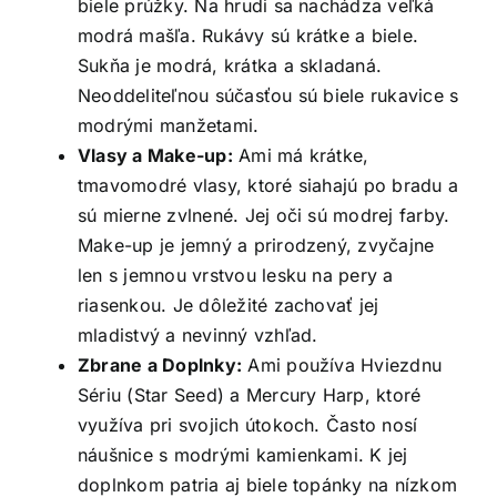
biele prúžky. Na hrudi sa nachádza veľká
modrá mašľa. Rukávy sú krátke a biele.
Sukňa je modrá, krátka a skladaná.
Neoddeliteľnou súčasťou sú biele rukavice s
modrými manžetami.
Vlasy a Make-up:
Ami má krátke,
tmavomodré vlasy, ktoré siahajú po bradu a
sú mierne zvlnené. Jej oči sú modrej farby.
Make-up je jemný a prirodzený, zvyčajne
len s jemnou vrstvou lesku na pery a
riasenkou. Je dôležité zachovať jej
mladistvý a nevinný vzhľad.
Zbrane a Doplnky:
Ami používa Hviezdnu
Sériu (Star Seed) a Mercury Harp, ktoré
využíva pri svojich útokoch. Často nosí
náušnice s modrými kamienkami. K jej
doplnkom patria aj biele topánky na nízkom