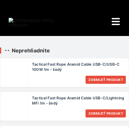
Skip
to
content
Tog
Nav
Domov
Neprehliadnite
E-shop
Tactical Fast Rope Aramid Cable USB-C/USB-C
100W 1m - šedý
HRY
ZOBRAZIŤ PRODUKT
Wiki
Tactical Fast Rope Aramid Cable USB-C/Lightning
PORADŇA
MFi 1m - šedý
ZOBRAZIŤ PRODUKT
O NÁS