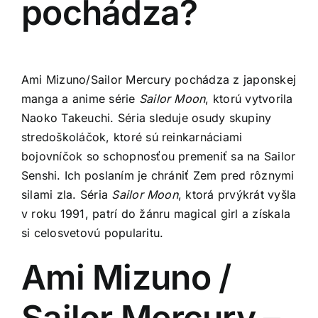
pochádza?
Ami Mizuno/Sailor Mercury pochádza z japonskej
manga a anime série
Sailor Moon
, ktorú vytvorila
Naoko Takeuchi. Séria sleduje osudy skupiny
stredoškoláčok, ktoré sú reinkarnáciami
bojovníčok so schopnosťou premeniť sa na Sailor
Senshi. Ich poslaním je chrániť Zem pred rôznymi
silami zla. Séria
Sailor Moon
, ktorá prvýkrát vyšla
v roku 1991, patrí do žánru magical girl a získala
si celosvetovú popularitu.
Ami Mizuno /
Sailor Mercury –