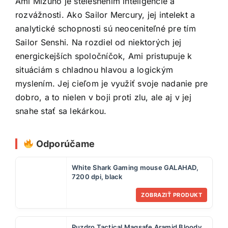
Ami Mizuno je stelesnením inteligencie a
rozvážnosti. Ako Sailor Mercury, jej intelekt a
analytické schopnosti sú neoceniteľné pre tím
Sailor Senshi. Na rozdiel od niektorých jej
energickejších spoločníčok, Ami pristupuje k
situáciám s chladnou hlavou a logickým
myslením. Jej cieľom je využiť svoje nadanie pre
dobro, a to nielen v boji proti zlu, ale aj v jej
snahe stať sa lekárkou.
Odporúčame
White Shark Gaming mouse GALAHAD,
7200 dpi, black
ZOBRAZIŤ PRODUKT
Puzdro Tactical Magsafe Aramid Bloody