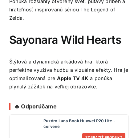
Ponúka rozsiahly otvorený svet, pútavý príbeh a
hrateľnosť inšpirovanú sériou The Legend of
Zelda.
Sayonara Wild Hearts
Štýlová a dynamická arkádová hra, ktorá
perfektne využíva hudbu a vizuálne efekty. Hra je
optimalizovaná pre
Apple TV 4K
a ponúka
plynulý zážitok na veľkej obrazovke.
🔥 Odporúčame
Puzdro Luna Book Huawei P20 Lite -
červené
ZOBRAZIŤ PRODUKT