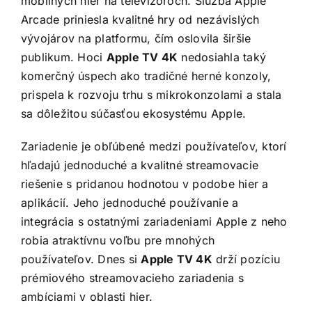
mobilných hier na televízoroch. Služba Apple
Arcade priniesla kvalitné hry od nezávislých
vývojárov na platformu, čím oslovila širšie
publikum. Hoci
Apple TV 4K
nedosiahla taký
komerčný úspech ako tradičné herné konzoly,
prispela k rozvoju trhu s mikrokonzolami a stala
sa dôležitou súčasťou ekosystému Apple.
Zariadenie je obľúbené medzi používateľov, ktorí
hľadajú jednoduché a kvalitné streamovacie
riešenie s pridanou hodnotou v podobe hier a
aplikácií. Jeho jednoduché používanie a
integrácia s ostatnými zariadeniami Apple z neho
robia atraktívnu voľbu pre mnohých
používateľov. Dnes si
Apple TV 4K
drží pozíciu
prémiového streamovacieho zariadenia s
ambíciami v oblasti hier.