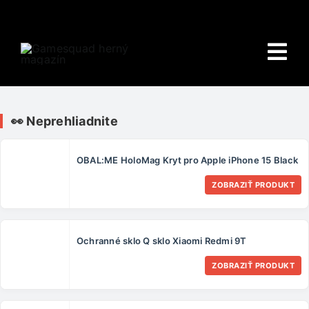
Skip
to
content
Tog
Nav
Domov
👀 Neprehliadnite
E-shop
OBAL:ME HoloMag Kryt pro Apple iPhone 15 Black
HRY
ZOBRAZIŤ PRODUKT
Wiki
Ochranné sklo Q sklo Xiaomi Redmi 9T
PORADŇA
ZOBRAZIŤ PRODUKT
O NÁS