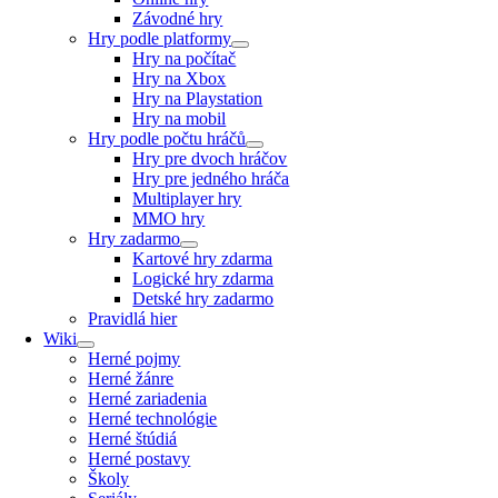
Závodné hry
Hry podle platformy
Hry na počítač
Hry na Xbox
Hry na Playstation
Hry na mobil
Hry podle počtu hráčů
Hry pre dvoch hráčov
Hry pre jedného hráča
Multiplayer hry
MMO hry
Hry zadarmo
Kartové hry zdarma
Logické hry zdarma
Detské hry zadarmo
Pravidlá hier
Wiki
Herné pojmy
Herné žánre
Herné zariadenia
Herné technológie
Herné štúdiá
Herné postavy
Školy