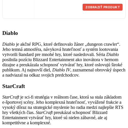
ZOBRAZIŤ PRODUKT
Diablo
Diablo
je akčné RPG, ktoré definovalo žáner „dungeon crawler“.
Jeho temná atmosféra, návyková hrateľnosť a systém lootovania
vytvorili štandard pre mnohé hry, ktoré nasledovali. Séria
Diablo
posilnila pozíciu Blizzard Entertainment ako inovátora v hernom
dizajne a preukázala schopnosť vytvárať hry, ktoré oslovujú široké
publikum. Aj najnovší diel,
Diablo IV
, zaznamenal obrovský úspech
a nadviazal na odkaz svojich predchodcov.
StarCraft
StarCraft
je sci-fi stratégia v reálnom čase, ktorá sa stala základom
e-športovej scény. Jeho komplexná hrateľnosť, vyvážené frakcie a
vysoký dôraz na strategické myslenie ho radia medzi najlepšie RTS
hry všetkých čias.
StarCraft
preukázal schopnosť Blizzard
Entertainment vytvárať hry, ktoré sú nielen zábavné, ale aj
kompetitívne a komplexné.