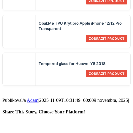
ZOBRAZIŤ PRODUKT
Obal:Me TPU Kryt pro Apple iPhone 12/12 Pro
Transparent
ZOBRAZIŤ PRODUKT
Tempered glass for Huawei Y5 2018
ZOBRAZIŤ PRODUKT
Publikoval/a
Adam
|
2025-11-09T10:31:49+00:00
9 novembra, 2025
|
Share This Story, Choose Your Platform!
Facebook
Twitter
Reddit
LinkedIn
WhatsApp
Telegram
Tumblr
Pinterest
Vk
Xing
Email