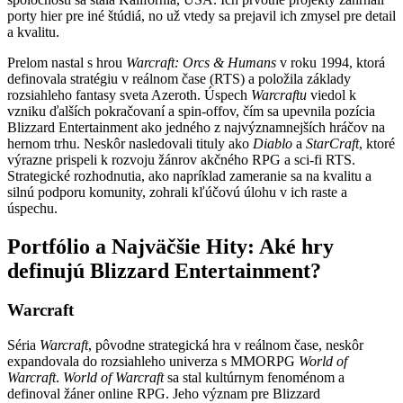
porty hier pre iné štúdiá, no už vtedy sa prejavil ich zmysel pre detail
a kvalitu.
Prelom nastal s hrou
Warcraft: Orcs & Humans
v roku 1994, ktorá
definovala stratégiu v reálnom čase (RTS) a položila základy
rozsiahleho fantasy sveta Azeroth. Úspech
Warcraftu
viedol k
vzniku ďalších pokračovaní a spin-offov, čím sa upevnila pozícia
Blizzard Entertainment ako jedného z najvýznamnejších hráčov na
hernom trhu. Neskôr nasledovali tituly ako
Diablo
a
StarCraft
, ktoré
výrazne prispeli k rozvoju žánrov akčného RPG a sci-fi RTS.
Strategické rozhodnutia, ako napríklad zameranie sa na kvalitu a
silnú podporu komunity, zohrali kľúčovú úlohu v ich raste a
úspechu.
Portfólio a Najväčšie Hity: Aké hry
definujú Blizzard Entertainment?
Warcraft
Séria
Warcraft
, pôvodne strategická hra v reálnom čase, neskôr
expandovala do rozsiahleho univerza s MMORPG
World of
Warcraft
.
World of Warcraft
sa stal kultúrnym fenoménom a
definoval žáner online RPG. Jeho význam pre Blizzard