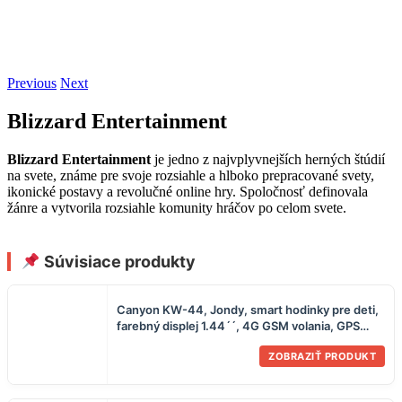
Previous
Next
Blizzard Entertainment
Blizzard Entertainment
je jedno z najvplyvnejších herných štúdií
na svete, známe pre svoje rozsiahle a hlboko prepracované svety,
ikonické postavy a revolučné online hry. Spoločnosť definovala
žánre a vytvorila rozsiahle komunity hráčov po celom svete.
Súvisiace produkty
Canyon KW-44, Jondy, smart hodinky pre deti,
farebný displej 1.44´´, 4G GSM volania, GPS
tracking, fotoaparát, hry, ze
ZOBRAZIŤ PRODUKT