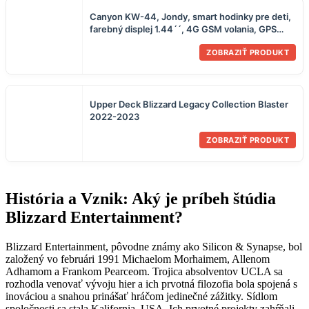
Canyon KW-44, Jondy, smart hodinky pre deti,
farebný displej 1.44´´, 4G GSM volania, GPS
tracking, fotoaparát, hry, mo
ZOBRAZIŤ PRODUKT
Upper Deck Blizzard Legacy Collection Blaster
2022-2023
ZOBRAZIŤ PRODUKT
História a Vznik: Aký je príbeh štúdia
Blizzard Entertainment?
Blizzard Entertainment, pôvodne známy ako Silicon & Synapse, bol
založený vo februári 1991 Michaelom Morhaimem, Allenom
Adhamom a Frankom Pearceom. Trojica absolventov UCLA sa
rozhodla venovať vývoju hier a ich prvotná filozofia bola spojená s
inováciou a snahou prinášať hráčom jedinečné zážitky. Sídlom
spoločnosti sa stala Kalifornia, USA. Ich prvotné projekty zahŕňali