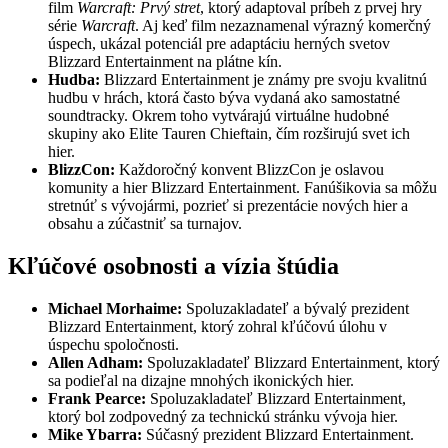
film
Warcraft: Prvý stret
, ktorý adaptoval príbeh z prvej hry
série
Warcraft
. Aj keď film nezaznamenal výrazný komerčný
úspech, ukázal potenciál pre adaptáciu herných svetov
Blizzard Entertainment na plátne kín.
Hudba:
Blizzard Entertainment je známy pre svoju kvalitnú
hudbu v hrách, ktorá často býva vydaná ako samostatné
soundtracky. Okrem toho vytvárajú virtuálne hudobné
skupiny ako Elite Tauren Chieftain, čím rozširujú svet ich
hier.
BlizzCon:
Každoročný konvent BlizzCon je oslavou
komunity a hier Blizzard Entertainment. Fanúšikovia sa môžu
stretnúť s vývojármi, pozrieť si prezentácie nových hier a
obsahu a zúčastniť sa turnajov.
Kľúčové osobnosti a vízia štúdia
Michael Morhaime:
Spoluzakladateľ a bývalý prezident
Blizzard Entertainment, ktorý zohral kľúčovú úlohu v
úspechu spoločnosti.
Allen Adham:
Spoluzakladateľ Blizzard Entertainment, ktorý
sa podieľal na dizajne mnohých ikonických hier.
Frank Pearce:
Spoluzakladateľ Blizzard Entertainment,
ktorý bol zodpovedný za technickú stránku vývoja hier.
Mike Ybarra:
Súčasný prezident Blizzard Entertainment.