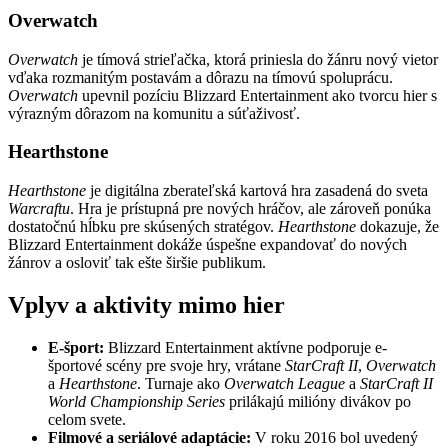
Overwatch
Overwatch
je tímová strieľačka, ktorá priniesla do žánru nový vietor
vďaka rozmanitým postavám a dôrazu na tímovú spoluprácu.
Overwatch
upevnil pozíciu Blizzard Entertainment ako tvorcu hier s
výrazným dôrazom na komunitu a súťaživosť.
Hearthstone
Hearthstone
je digitálna zberateľská kartová hra zasadená do sveta
Warcraftu
. Hra je prístupná pre nových hráčov, ale zároveň ponúka
dostatočnú hĺbku pre skúsených stratégov.
Hearthstone
dokazuje, že
Blizzard Entertainment dokáže úspešne expandovať do nových
žánrov a osloviť tak ešte širšie publikum.
Vplyv a aktivity mimo hier
E-šport:
Blizzard Entertainment aktívne podporuje e-
športové scény pre svoje hry, vrátane
StarCraft II
,
Overwatch
a
Hearthstone
. Turnaje ako
Overwatch League
a
StarCraft II
World Championship Series
prilákajú milióny divákov po
celom svete.
Filmové a seriálové adaptácie:
V roku 2016 bol uvedený