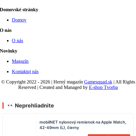
Domovské stránky
Domov
O nás
O nás
Novinky
Magazín
Kontaktuj nás
© Copyright 2022 - 2026 | Herný magazín
Gamesquad.sk
| All Rights
Reserved | Created and Managed by
E-shop Tvorba
Neprehliadnite
mobilNET nylonový remienok na Apple Watch,
42-49mm (L), čierny