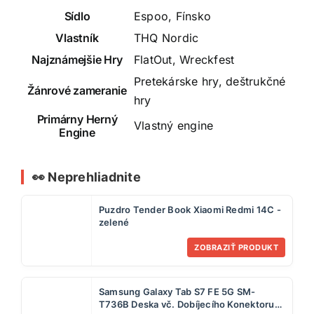
Sídlo
Espoo, Fínsko
Vlastník
THQ Nordic
Najznámejšie Hry
FlatOut, Wreckfest
Pretekárske hry, deštrukčné
Žánrové zameranie
hry
Primárny Herný
Vlastný engine
Engine
👀 Neprehliadnite
Puzdro Tender Book Xiaomi Redmi 14C -
zelené
ZOBRAZIŤ PRODUKT
Samsung Galaxy Tab S7 FE 5G SM-
T736B Deska vč. Dobíjecího Konektoru