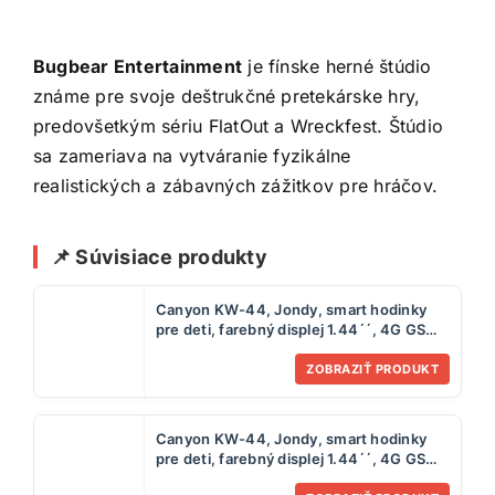
Bugbear Entertainment
je fínske herné štúdio
známe pre svoje deštrukčné pretekárske hry,
predovšetkým sériu FlatOut a Wreckfest. Štúdio
sa zameriava na vytváranie fyzikálne
realistických a zábavných zážitkov pre hráčov.
📌 Súvisiace produkty
Canyon KW-44, Jondy, smart hodinky
pre deti, farebný displej 1.44´´, 4G GSM
volania, GPS tracking, fotoaparát, hry, ze
ZOBRAZIŤ PRODUKT
Canyon KW-44, Jondy, smart hodinky
pre deti, farebný displej 1.44´´, 4G GSM
volania, GPS tracking, fotoaparát, hry,