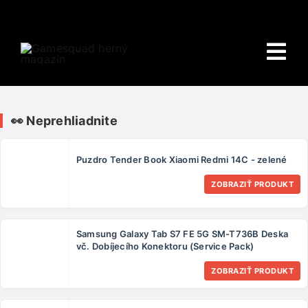
Skip
to
content
Tog
Nav
Domov
👀 Neprehliadnite
E-shop
Puzdro Tender Book Xiaomi Redmi 14C - zelené
HRY
ZOBRAZIŤ PRODUKT
Wiki
Samsung Galaxy Tab S7 FE 5G SM-T736B Deska
PORADŇA
vč. Dobíjecího Konektoru (Service Pack)
ZOBRAZIŤ PRODUKT
O NÁS