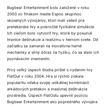
Bugbear Entertainment bolo založené v roku
2000 vo fínskom meste Espoo skupinou
skúsených vývojárov, ktorí mali vášeň pre
pretekárske hry a pokročilé fyzikálne simulácie.
Ich cieľom bolo vytvoriť hry, ktoré by posunuli
hranice deštrukcie a realizmu v hernom svete. Od
začiatku sa zamerali na inovatívne herné
mechaniky a silný dôraz na fyziku, čo sa stalo ich
poznávacím znamením.
Prvý veľký úspech štúdia prišiel s vydaním hry
FlatOut v roku 2004. Hra si rýchlo získala
popularitu vďaka svojej unikátnej kombinácii
arkádových pretekov a masívnej deštrukcie
prostredia. Úspech FlatOutu upevnil pozíciu
Bugbear Entertainment ako popredného vývojára