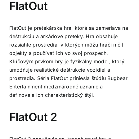
FlatOut
FlatOut je pretekárska hra, ktorá sa zameriava na
deštrukciu a arkádové preteky. Hra obsahuje
rozsiahle prostredia, v ktorých môžu hráči ničiť
objekty a používať ich vo svoj prospech.
Kľúčovým prvkom hry je fyzikálny model, ktorý
umožňuje realistické deštrukcie vozidiel a
prostredia. Séria FlatOut priniesla štúdiu Bugbear
Entertainment medzinárodné uznanie a
definovala ich charakteristický štýl.
FlatOut 2
FlatOut 2 nadväzuje na úspech prvej hry a