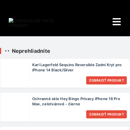
Skip
to
content
Tog
Nav
Domov
Neprehliadnite
E-shop
Karl Lagerfeld Sequins Reversible Zadní Kryt pro
iPhone 14 Black/Silver
HRY
ZOBRAZIŤ PRODUKT
Wiki
Ochranné sklo Hey Bingo Privacy iPhone 16 Pro
PORADŇA
Max, celotvárové - čierne
ZOBRAZIŤ PRODUKT
O NÁS