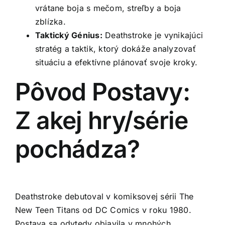
vrátane boja s mečom, streľby a boja
zblízka.
Taktický Génius:
Deathstroke je vynikajúci
stratég a taktik, ktorý dokáže analyzovať
situáciu a efektívne plánovať svoje kroky.
Pôvod Postavy:
Z akej hry/série
pochádza?
Deathstroke debutoval v komiksovej sérii The
New Teen Titans od DC Comics v roku 1980.
Postava sa odvtedy objavila v mnohých