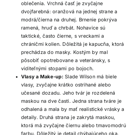
oblečenia. Vrchná časť je zvyčajne
dvojfarebná: oranžová na jednej strane a
modrá/čierna na druhej. Brnenie pokrýva
ramená, hruď a chrbát. Nohavice sú
taktické, často čierne, s vreckami a
chráničmi kolien. Dôležitá je kapucňa, ktorá
prechádza do masky. Kostým by mal
pôsobiť opotrebovane a veteránsky, s
viditeľnými stopami po bojoch.
Vlasy a Make-up:
Slade Wilson má biele
vlasy, zvyčajne krátko ostrihané alebo
učesané dozadu. Jeho tvár je rozdelená
maskou na dve časti. Jedna strana tváre je
odhalená a mala by mať realistické vrásky a
detaily. Druhá strana je zakrytá maskou,
ktorá má zvyčajne čiernu alebo tmavomodrú
farbu. Dôležitý je detail chýbajúceho oka,