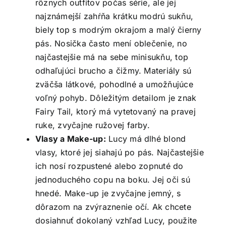
rôznych outfitov počas série, ale jej
najznámejší zahŕňa krátku modrú sukňu,
biely top s modrým okrajom a malý čierny
pás. Nosička často mení oblečenie, no
najčastejšie má na sebe minisukňu, top
odhaľujúci brucho a čižmy. Materiály sú
zväčša látkové, pohodlné a umožňujúce
voľný pohyb. Dôležitým detailom je znak
Fairy Tail, ktorý má vytetovaný na pravej
ruke, zvyčajne ružovej farby.
Vlasy a Make-up:
Lucy má dlhé blond
vlasy, ktoré jej siahajú po pás. Najčastejšie
ich nosí rozpustené alebo zopnuté do
jednoduchého copu na boku. Jej oči sú
hnedé. Make-up je zvyčajne jemný, s
dôrazom na zvýraznenie očí. Ak chcete
dosiahnuť dokolaný vzhľad Lucy, použite