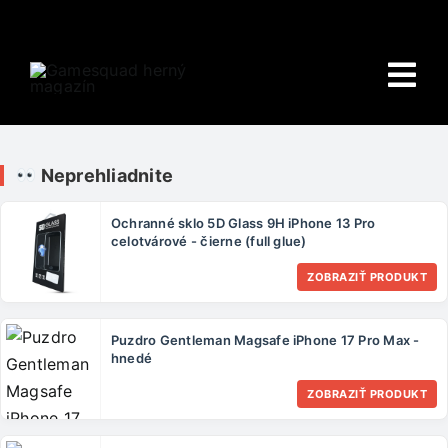
Skip
to
content
Tog
Nav
Domov
Neprehliadnite
E-shop
Ochranné sklo 5D Glass 9H iPhone 13 Pro
celotvárové - čierne (full glue)
HRY
ZOBRAZIŤ PRODUKT
Wiki
Puzdro Gentleman Magsafe iPhone 17 Pro Max -
PORADŇA
hnedé
ZOBRAZIŤ PRODUKT
O NÁS