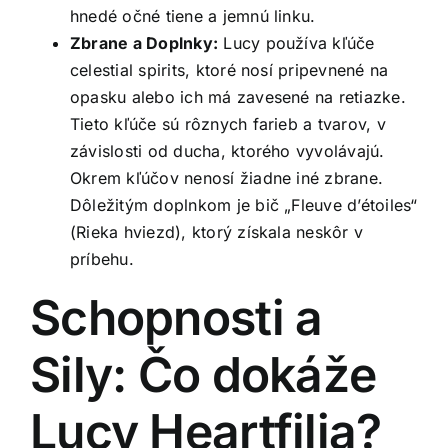
hnedé očné tiene a jemnú linku.
Zbrane a Doplnky:
Lucy používa kľúče
celestial spirits, ktoré nosí pripevnené na
opasku alebo ich má zavesené na retiazke.
Tieto kľúče sú rôznych farieb a tvarov, v
závislosti od ducha, ktorého vyvolávajú.
Okrem kľúčov nenosí žiadne iné zbrane.
Dôležitým doplnkom je bič „Fleuve d’étoiles“
(Rieka hviezd), ktorý získala neskôr v
príbehu.
Schopnosti a
Sily: Čo dokáže
Lucy Heartfilia?