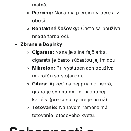
matná.
Piercing:
Nana má piercing v pere a v
obočí.
Kontaktné šošovky:
Často sa používa
hnedá farba očí.
Zbrane a Doplnky:
Cigareta:
Nana je silná fajčiarka,
cigareta je často súčasťou jej imidžu.
Mikrofón:
Pri vystúpeniach používa
mikrofón so stojanom.
Gitara:
Aj keď na nej priamo nehrá,
gitara je symbolom jej hudobnej
kariéry (pre cosplay nie je nutná).
Tetovanie:
Na ľavom ramene má
tetovanie lotosového kvetu.