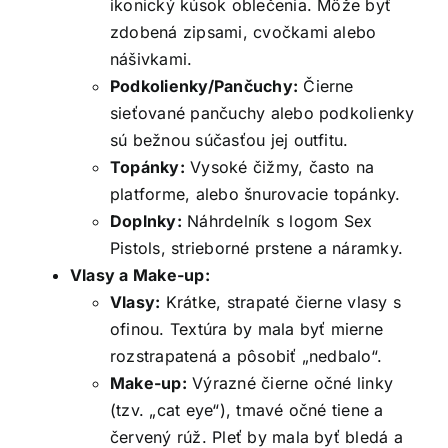
ikonický kúsok oblečenia. Môže byť
zdobená zipsami, cvočkami alebo
nášivkami.
Podkolienky/Pančuchy:
Čierne
sieťované pančuchy alebo podkolienky
sú bežnou súčasťou jej outfitu.
Topánky:
Vysoké čižmy, často na
platforme, alebo šnurovacie topánky.
Doplnky:
Náhrdelník s logom Sex
Pistols, strieborné prstene a náramky.
Vlasy a Make-up:
Vlasy:
Krátke, strapaté čierne vlasy s
ofinou. Textúra by mala byť mierne
rozstrapatená a pôsobiť „nedbalo“.
Make-up:
Výrazné čierne očné linky
(tzv. „cat eye“), tmavé očné tiene a
červený rúž. Pleť by mala byť bledá a