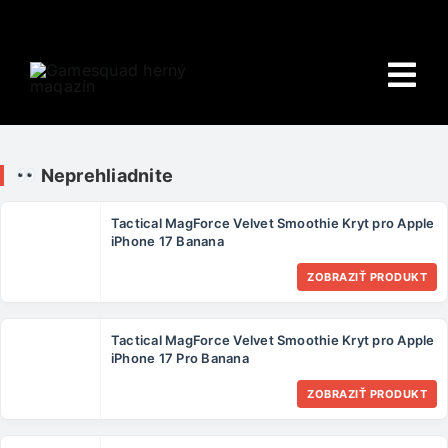
Skip
to
content
Tog
Nav
Domov
Neprehliadnite
E-shop
Tactical MagForce Velvet Smoothie Kryt pro Apple
iPhone 17 Banana
HRY
ZOBRAZIŤ PRODUKT
Wiki
Tactical MagForce Velvet Smoothie Kryt pro Apple
PORADŇA
iPhone 17 Pro Banana
ZOBRAZIŤ PRODUKT
O NÁS