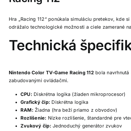
Hra „Racing 112“ ponúkala simuláciu pretekov, kde si
odrážalo technologické možnosti a ciele zamerané n
Technická špecifik
Nintendo Color TV-Game Racing 112
bola navrhnutá 
zabudovanými ovládačmi.
CPU:
Diskrétna logika (žiaden mikroprocesor)
Grafický čip:
Diskrétna logika
RAM:
Žiadna (hra beží priamo z obvodov)
Rozlíšenie:
Nízke rozlíšenie, štandardné pre vted
Zvukový čip:
Jednoduchý generátor zvukov