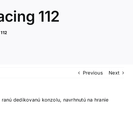
cing 112
 112
Previous
Next
o ranú dedikovanú konzolu, navrhnutú na hranie