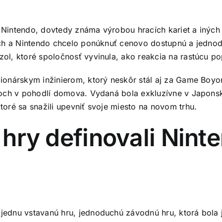
 Nintendo, dovtedy známa výrobou hracích kariet a iných h
ach a Nintendo chcelo ponúknuť cenovo dostupnú a jedn
ol, ktoré spoločnosť vyvinula, ako reakcia na rastúcu po
onárskym inžinierom, ktorý neskôr stál aj za Game Boyom
och v pohodlí domova. Vydaná bola exkluzívne v Japonsk
oré sa snažili upevniť svoje miesto na novom trhu.
 hry definovali Nint
jednu vstavanú hru, jednoduchú závodnú hru, ktorá bola 