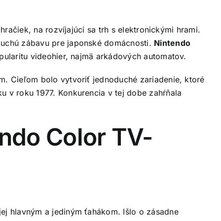
račiek, na rozvíjajúci sa trh s elektronickými hrami.
oduchú zábavu pre japonské domácnosti.
Nintendo
pularitu videohier, najmä arkádových automatov.
. Cieľom bolo vytvoriť jednoduché zariadenie, ktoré
u v roku 1977. Konkurencia v tej dobe zahŕňala
endo Color TV-
jej hlavným a jediným ťahákom. Išlo o zásadne