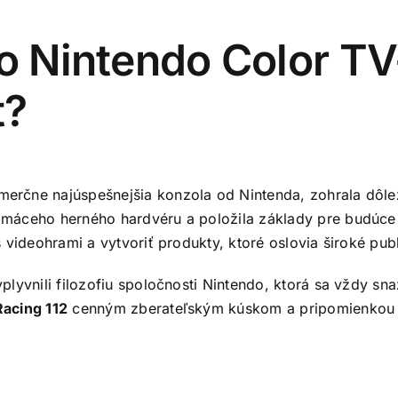
o Nintendo Color T
t?
erčne najúspešnejšia konzola od Nintenda, zohrala dôležit
omáceho herného hardvéru a položila základy pre budúce
 videohrami a vytvoriť produkty, ktoré oslovia široké pub
yvnili filozofiu spoločnosti Nintendo, ktorá sa vždy sna
acing 112
cenným zberateľským kúskom a pripomienkou s