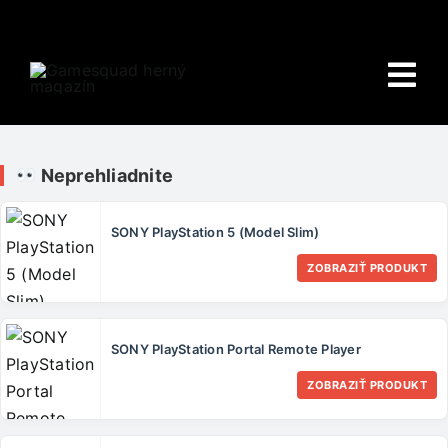
Skip
to
content
Tog
Nav
Domov
Neprehliadnite
E-shop
SONY PlayStation 5 (Model Slim)
HRY
ZOBRAZIŤ PRODUKT
Wiki
SONY PlayStation Portal Remote Player
PORADŇA
ZOBRAZIŤ PRODUKT
O NÁS