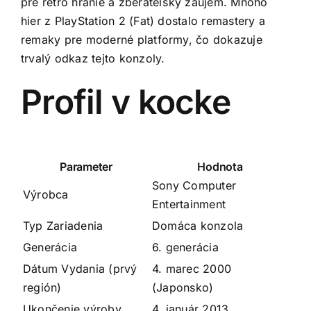
pre retro hranie a zberateľský záujem. Mnoho
hier z PlayStation 2 (Fat) dostalo remastery a
remaky pre moderné platformy, čo dokazuje
trvalý odkaz tejto konzoly.
Profil v kocke
Parameter
Hodnota
Sony Computer
Výrobca
Entertainment
Typ Zariadenia
Domáca konzola
Generácia
6. generácia
Dátum Vydania (prvý
4. marec 2000
región)
(Japonsko)
Ukončenie výroby
4. január 2013