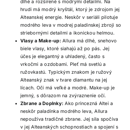
dlhé a rozšírené s modrými detailmi. Na
hrudi má modrý kryštál, ktorý je zdrojom jej
Alteanskej energie. Neskôr v seriáli pilotuje
modrého leva v modrej paladinskej zbroji so
striebornými detailmi a ikonickou helmou.
Vlasy a Make-up:
Allura má dlhé, snehovo
biele vlasy, ktoré siahajú až po pás. Jej
účes je elegantný a uhladený, často s
vrkočmi a ozdobami. Pleť má svetlú a
ružovkastú. Typickým znakom je ružový
Alteanský znak v tvare diamantu na jej
lícach. Oči má veľké a modré. Make-up je
jemný, s dôrazom na zvýraznenie očí.
Zbrane a Doplnky:
Ako princezná Altei a
neskôr paladínka modrého leva, Allura
nepoužíva tradičné zbrane. Jej sila spočíva
v jej Alteanských schopnostiach a spojení s