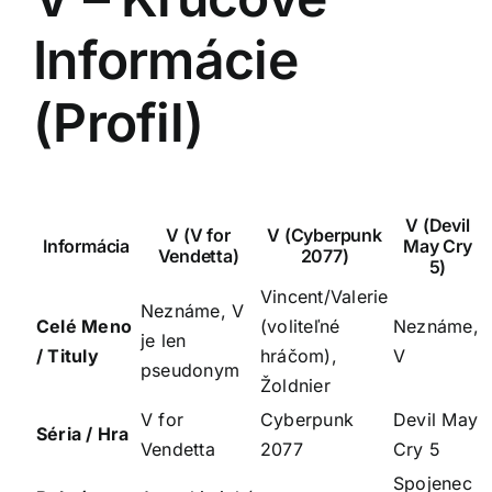
Informácie
(Profil)
V (Devil
V (V for
V (Cyberpunk
Informácia
May Cry
Vendetta)
2077)
5)
Vincent/Valerie
Neznáme, V
Celé Meno
(voliteľné
Neznáme,
je len
/ Tituly
hráčom),
V
pseudonym
Žoldnier
V for
Cyberpunk
Devil May
Séria / Hra
Vendetta
2077
Cry 5
Spojenec