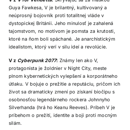
Guya Fawkesa, V je brilantný, kultivovaný a
neúprosný bojovník proti totalitnej vláde v
dystopickej Británii. Jeho minulosť je zahalená
tajomstvom, no motívom je pomsta za krutosti,
ktoré na ňom boli spáchané. Je anarchistickým
idealistom, ktorý verí v silu ideí a revolúcie.
V z
Cyberpunk 2077
:
Známy len ako V,
protagonista je žoldnier v Night City, meste
plnom kybernetických vylepšení a korporátneho
útlaku. V bojuje o prežitie a reputáciu, pričom ich
život sa dramaticky zmení po získaní biočipu s
osobnosťou legendárneho rockera Johnnyho
Silverhanda (hrá ho Keanu Reeves). Príbeh V je
príbehom o prežití, identite a boji proti mocným
silám.