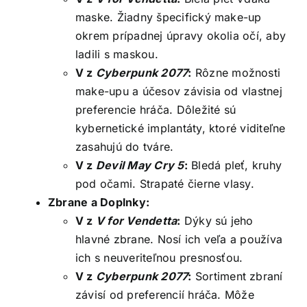
maske. Žiadny špecifický make-up
okrem prípadnej úpravy okolia očí, aby
ladili s maskou.
V z
Cyberpunk 2077
:
Rôzne možnosti
make-upu a účesov závisia od vlastnej
preferencie hráča. Dôležité sú
kybernetické implantáty, ktoré viditeľne
zasahujú do tváre.
V z
Devil May Cry 5
:
Bledá pleť, kruhy
pod očami. Strapaté čierne vlasy.
Zbrane a Doplnky:
V z
V for Vendetta
:
Dýky sú jeho
hlavné zbrane. Nosí ich veľa a používa
ich s neuveriteľnou presnosťou.
V z
Cyberpunk 2077
:
Sortiment zbraní
závisí od preferencií hráča. Môže