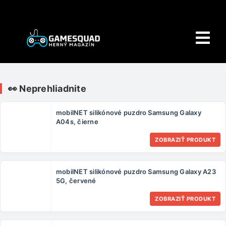
Skip
to
content
Tog
Nav
Domov
👀 Neprehliadnite
E-shop
mobilNET silikónové puzdro Samsung Galaxy
A04s, čierne
HRY
ZOBRAZIŤ PRODUKT
Wiki
mobilNET silikónové puzdro Samsung Galaxy A23
PORADŇA
5G, červené
ZOBRAZIŤ PRODUKT
O NÁS