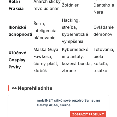
Rola /
Anarchistický
Žoldnier
Danteho a
Frakcia
revolucionár
Nera
Hacking,
Šerm,
Ikonické
streľba,
Ovládanie
inteligencia,
Schopnosti
kybernetické
démonov
plánovanie
vylepšenia
Maska Guya
Kybernetické
Tetovania,
Kľúčové
Fawkesa,
implantáty,
biela
Cosplay
čierny plášť,
kožená bunda,
košeľa,
Prvky
klobúk
zbrane
trsátko
👀 Neprehliadnite
mobilNET silikónové puzdro Samsung
Galaxy A04s, čierne
ZOBRAZIŤ PRODUKT