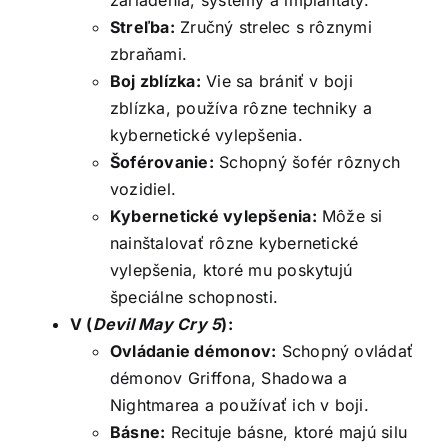
zariadenia, systémy a implantáty.
Streľba:
Zručný strelec s rôznymi
zbraňami.
Boj zblízka:
Vie sa brániť v boji
zblízka, používa rôzne techniky a
kybernetické vylepšenia.
Šoférovanie:
Schopný šofér rôznych
vozidiel.
Kybernetické vylepšenia:
Môže si
nainštalovať rôzne kybernetické
vylepšenia, ktoré mu poskytujú
špeciálne schopnosti.
V (
Devil May Cry 5
):
Ovládanie démonov:
Schopný ovládať
démonov Griffona, Shadowa a
Nightmarea a používať ich v boji.
Básne:
Recituje básne, ktoré majú silu