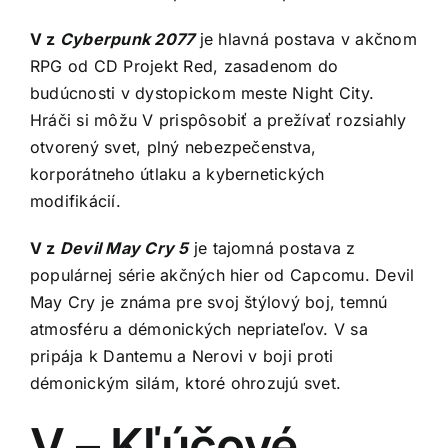
V z
Cyberpunk 2077
je hlavná postava v akčnom
RPG od CD Projekt Red, zasadenom do
budúcnosti v dystopickom meste Night City.
Hráči si môžu V prispôsobiť a prežívať rozsiahly
otvorený svet, plný nebezpečenstva,
korporátneho útlaku a kybernetických
modifikácií.
V z
Devil May Cry 5
je tajomná postava z
populárnej série akčných hier od Capcomu. Devil
May Cry je známa pre svoj štýlový boj, temnú
atmosféru a démonických nepriateľov. V sa
pripája k Dantemu a Nerovi v boji proti
démonickým silám, ktoré ohrozujú svet.
V – Kľúčové