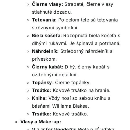
Čierne vlasy:
Strapaté, čierne vlasy
stiahnuté dozadu.
Tetovania:
Po celom tele sú tetovania
s rôznymi symbolmi.
Biela košeľa:
Rozopnutá biela košeľa s
dlhými rukávmi. Je špinavá a potrhaná.
Náhrdelník:
Strieborný náhrdelník s
príveskom.
Čierny kabát:
Dlhý, čierny kabát s
ozdobnými detailmi.
Topánky:
Čierne topánky.
Trsátko:
Kovové trsátko na hranie.
Kniha:
Vždy nosí so sebou knihu s
básňami Williama Blakea.
Trsátko:
Kovové trsátko.
Vlasy a Make-up:
V z
V for Vendetta
:
Biela pleť vďaka