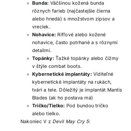
Bunda:
Väčšinou kožená bunda
rôznych farieb (najčastejšie čierna
alebo hnedá) s množstvom zipsov a
vreciek.
Nohavice:
Rifľové alebo kožené
nohavice, často potrhané a s rôznymi
detailmi.
Topánky:
Ťažké topánky alebo čižmy
v štýle combat boots.
Kybernetické implantáty:
Viditeľné
kybernetické implantáty na rukách,
tvári a tele. Dôležitý je implantát Mantis
Blades (ak ho postava má)
Tričko/Tielko:
Pod bundou tričko
alebo tielko.
Nakoniec V z
Devil May Cry 5
: