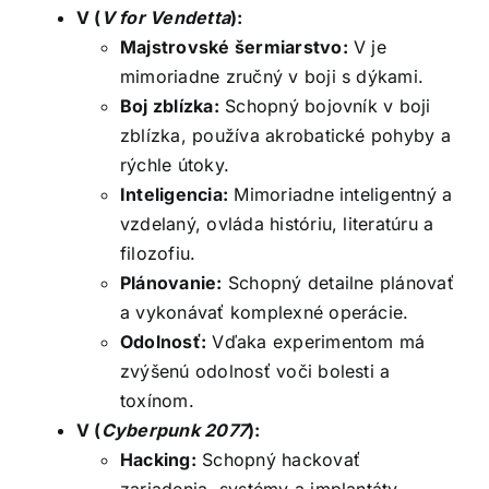
V (
V for Vendetta
):
Majstrovské šermiarstvo:
V je
mimoriadne zručný v boji s dýkami.
Boj zblízka:
Schopný bojovník v boji
zblízka, používa akrobatické pohyby a
rýchle útoky.
Inteligencia:
Mimoriadne inteligentný a
vzdelaný, ovláda históriu, literatúru a
filozofiu.
Plánovanie:
Schopný detailne plánovať
a vykonávať komplexné operácie.
Odolnosť:
Vďaka experimentom má
zvýšenú odolnosť voči bolesti a
toxínom.
V (
Cyberpunk 2077
):
Hacking:
Schopný hackovať