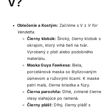
V?
Oblečenie a Kostým:
Začnime s V z
V for
Vendetta
.
Čierny klobúk:
Široký, čierny klobúk s
okrajom, ktorý vrhá tieň na tvár.
Vyrobený z plsti alebo podobného
materiálu.
Maska Guya Fawkesa:
Biela,
porcelánová maska so štylizovaným
úsmevom a ružovými lícami. K maske
patrí malá, čierna briadka a fúzy.
Čierna parochňa:
Dlhé, zvlnené čierne
vlasy siahajúce po ramená.
Čierny plášť:
Dlhý, čierny plášť s