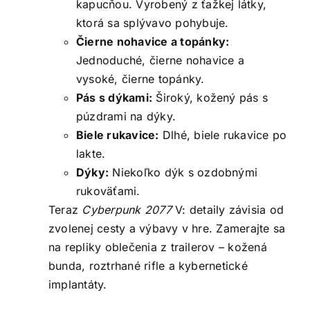
kapucňou. Vyrobený z ťažkej látky,
ktorá sa splývavo pohybuje.
Čierne nohavice a topánky:
Jednoduché, čierne nohavice a
vysoké, čierne topánky.
Pás s dýkami:
Široký, kožený pás s
púzdrami na dýky.
Biele rukavice:
Dlhé, biele rukavice po
lakte.
Dýky:
Niekoľko dýk s ozdobnými
rukoväťami.
Teraz
Cyberpunk 2077
V: detaily závisia od
zvolenej cesty a výbavy v hre. Zamerajte sa
na repliky oblečenia z trailerov – kožená
bunda, roztrhané rifle a kybernetické
implantáty.