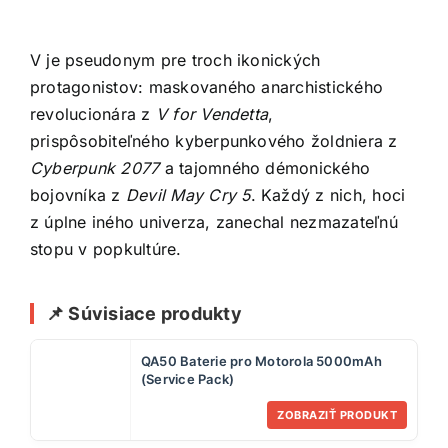
V je pseudonym pre troch ikonických
protagonistov: maskovaného anarchistického
revolucionára z
V for Vendetta
,
prispôsobiteľného kyberpunkového žoldniera z
Cyberpunk 2077
a tajomného démonického
bojovníka z
Devil May Cry 5
. Každý z nich, hoci
z úplne iného univerza, zanechal nezmazateľnú
stopu v popkultúre.
📌 Súvisiace produkty
QA50 Baterie pro Motorola 5000mAh
(Service Pack)
ZOBRAZIŤ PRODUKT