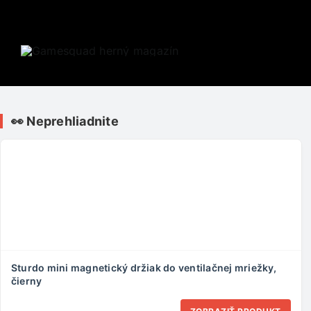
Skip
to
content
👀 Neprehliadnite
Sturdo mini magnetický držiak do ventilačnej mriežky,
čierny