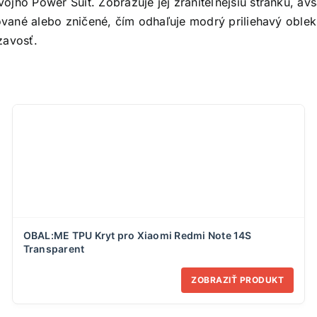
jho Power Suit. Zobrazuje jej zraniteľnejšiu stránku, av
vované alebo zničené, čím odhaľuje modrý priliehavý oblek
zavosť.
OBAL:ME TPU Kryt pro Xiaomi Redmi Note 14S
Transparent
ZOBRAZIŤ PRODUKT