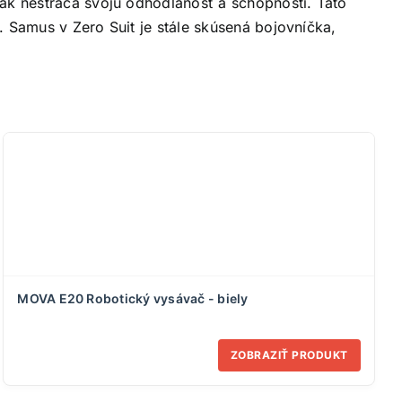
šak nestráca svoju odhodlanosť a schopnosti. Táto
. Samus v Zero Suit je stále skúsená bojovníčka,
MOVA E20 Robotický vysávač - biely
ZOBRAZIŤ PRODUKT