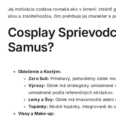
Jej motivácia zostáva rovnaká ako v brnení: chrániť 
silou a zraniteľnosťou, čím prehlbuje jej charakter a p
Cosplay Sprievodc
Samus?
Oblečenie a Kostým:
Zero Suit:
Priliehavý, jednodielny oblek mod
Výrezy:
Oblek má strategicky umiestnené v
umiestnené podľa referenčných obrázkov.
Lemy a Švy:
Oblek má tmavomodré alebo čie
Topánky:
Modré topánky, integrované do obl
Vlasy a Make-up: