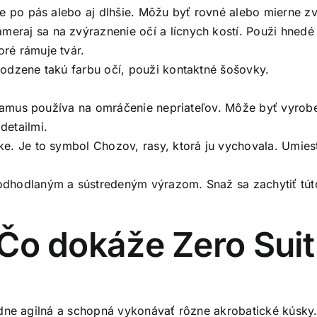
ce po pás alebo aj dlhšie. Môžu byť rovné alebo mierne z
raj sa na zvýraznenie očí a lícnych kostí. Použi hnedé 
ré rámuje tvár.
odzene takú farbu očí, použi kontaktné šošovky.
ú Samus používa na omráčenie nepriateľov. Môže byť vyrob
detailmi.
e. Je to symbol Chozov, rasy, ktorá ju vychovala. Umiest
dhodlaným a sústredeným výrazom. Snaž sa zachytiť túto
: Čo dokáže Zero Sui
dne agilná a schopná vykonávať rôzne akrobatické kúsky