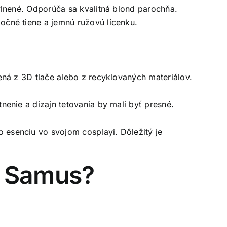
vlnené. Odporúča sa kvalitná blond parochňa.
očné tiene a jemnú ružovú lícenku.
ená z 3D tlače alebo z recyklovaných materiálov.
nenie a dizajn tetovania by mali byť presné.
 esenciu vo svojom cosplayi. Dôležitý je
t Samus?
.