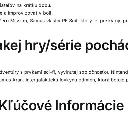
ateľov na krátku dobu.
e a improvizovať v boji.
ero Mission, Samus vlastní PE Suit, ktorý jej poskytuje
akej hry/série poch
ventúry s prvkami sci-fi, vyvinutej spoločnosťou Nintend
Samus Aran, intergalaktickú lovkyňu odmien, ktorá boju
Kľúčové Informácie (