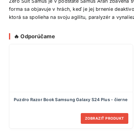
Zero Suit Samus je v podstate Samus Aran zbavená svo
forma sa objavuje v hrách, keď je jej brnenie deakti
ktorá sa spolieha na svoju agilitu, paralyzér a vynalie
🔥 Odporúčame
Puzdro Razor Book Samsung Galaxy S24 Plus - čierne
ZOBRAZIŤ PRODUKT