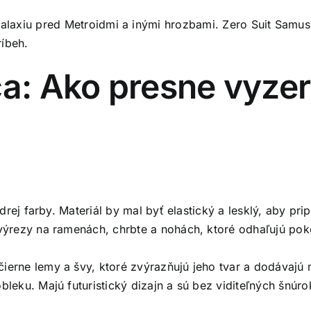
galaxiu pred Metroidmi a inými hrozbami. Zero Suit Samu
ríbeh.
a: Ako presne vyzer
rej farby. Materiál by mal byť elastický a lesklý, aby pri
ýrezy na ramenách, chrbte a nohách, ktoré odhaľujú poko
rne lemy a švy, ktoré zvýrazňujú jeho tvar a dodávajú m
eku. Majú futuristický dizajn a sú bez viditeľných šnúro