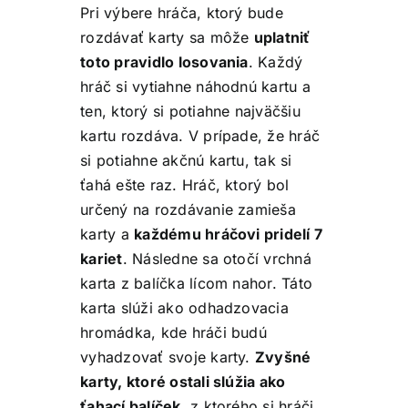
Pri výbere hráča, ktorý bude
rozdávať karty sa môže
uplatniť
toto pravidlo losovania
. Každý
hráč si vytiahne náhodnú kartu a
ten, ktorý si potiahne najväčšiu
kartu rozdáva. V prípade, že hráč
si potiahne akčnú kartu, tak si
ťahá ešte raz. Hráč, ktorý bol
určený na rozdávanie zamieša
karty a
každému hráčovi pridelí 7
kariet
. Následne sa otočí vrchná
karta z balíčka lícom nahor. Táto
karta slúži ako odhadzovacia
hromádka, kde hráči budú
vyhadzovať svoje karty.
Zvyšné
karty, ktoré ostali slúžia ako
ťahací balíček
, z ktorého si hráči