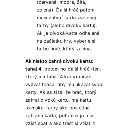
(ćervená, modrá, žltá,
zelená). Ďalší hráč potom
musí zahrať kartu zvolenej
farby (alebo divokú kartu).
Ak je divoká karta odhalená
na začiatku hry, vyberie si
farbu hráč, ktorý začína.
Ak niekto zahrá divokú kartu:
ťahaj 4
, potom ho ďalší hráč (ten,
ktorý má ťahať 4 karty) môže
vyzvať hráča, aby mu ukázal svoje
karty. Ak sa zistí, že hráč, ktorý
zahral divokú kartu, má kartu
rovnakej farby ako posledná
zahraná karta, potom si ju musí
vziať späť a ako trest si vziať 4