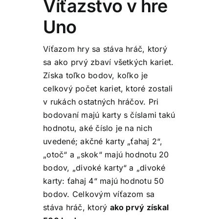
Víťazstvo v hre
Uno
Víťazom hry sa stáva hráč, ktorý
sa ako prvý zbaví všetkých kariet.
Získa toľko bodov, koľko je
celkový počet kariet, ktoré zostali
v rukách ostatných hráčov. Pri
bodovaní majú karty s číslami takú
hodnotu, aké číslo je na nich
uvedené; akčné karty „ťahaj 2“,
„otoč“ a „skok“ majú hodnotu 20
bodov, „divoké karty“ a „divoké
karty: ťahaj 4“ majú hodnotu 50
bodov. Celkovým víťazom sa
stáva hráč, ktorý
ako prvý získal