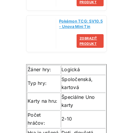
PRODUKT
Pokémon TCG: SV10.5
- Unova Mini Tin
ZOBRAZIŤ
PRODUKT
Žáner hry:
Logická
Spoločenská,
Typ hry:
kartová
Špeciálne Uno
Karty na hru:
karty
Počet
2-10
hráčov:
Hra je určená
Deti, dievčatá,