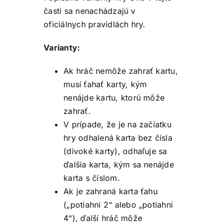
časti sa nenachádzajú v
oficiálnych pravidlách hry.
Varianty:
Ak hráč nemôže zahrať kartu,
musí ťahať karty, kým
nenájde kartu, ktorú môže
zahrať.
V prípade, že je na začiatku
hry odhalená karta bez čísla
(divoké karty), odhaľuje sa
ďalšia karta, kým sa nenájde
karta s číslom.
Ak je zahraná karta ťahu
(„potiahni 2“ alebo „potiahni
4“), ďalší hráč môže