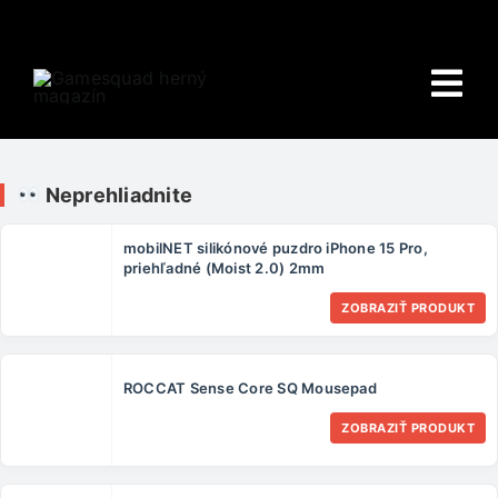
Skip
to
content
Tog
Nav
Domov
Neprehliadnite
E-shop
mobilNET silikónové puzdro iPhone 15 Pro,
priehľadné (Moist 2.0) 2mm
HRY
ZOBRAZIŤ PRODUKT
Wiki
ROCCAT Sense Core SQ Mousepad
PORADŇA
ZOBRAZIŤ PRODUKT
O NÁS