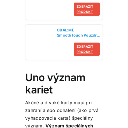
ZOBRAZIŤ
PRODUKT
OBAL:ME
SmoothTouch Pouzdro
pro Honor 400 Dark
Blue
ZOBRAZIŤ
PRODUKT
Uno význam
kariet
Akčné a divoké karty majú pri
zahraní alebo odhalení (ako prvá
vyhadzovacia karta) špeciálny
význam.
Význam špeciálnych