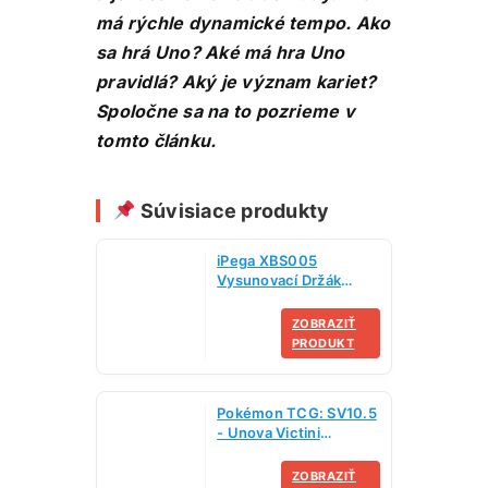
má rýchle dynamické tempo. Ako
sa hrá Uno? Aké má hra Uno
pravidlá? Aký je význam kariet?
Spoločne sa na to pozrieme v
tomto článku.
Súvisiace produkty
iPega XBS005
Vysunovací Držák
Telefonu pro Xbox
Series X Controller
ZOBRAZIŤ
PRODUKT
Pokémon TCG: SV10.5
- Unova Victini
Illustration Collection
ZOBRAZIŤ