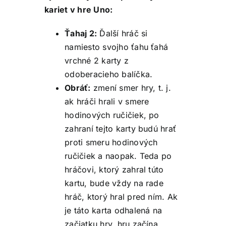
kariet v hre Uno:
Ťahaj 2:
Ďalší hráč si
namiesto svojho ťahu ťahá
vrchné 2 karty z
odoberacieho balíčka.
Obráť:
zmení smer hry, t. j.
ak hráči hrali v smere
hodinových ručičiek, po
zahraní tejto karty budú hrať
proti smeru hodinových
ručičiek a naopak. Teda po
hráčovi, ktorý zahral túto
kartu, bude vždy na rade
hráč, ktorý hral pred ním. Ak
je táto karta odhalená na
začiatku hry, hru začína