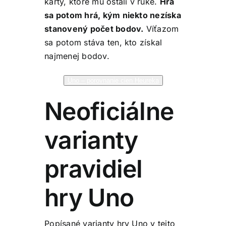
karty, ktoré mu ostali v ruke.
Hra
sa potom hrá, kým niekto nezíska
stanovený počet bodov.
Víťazom
sa potom stáva ten, kto získal
najmenej bodov.
Uno – porovnanie cien Heureka
Neoficiálne
varianty
pravidiel
hry Uno
Popísané varianty hry Uno v tejto