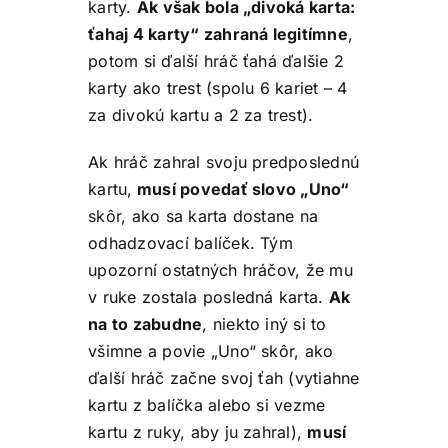
karty.
Ak však bola „divoká karta:
ťahaj 4 karty“ zahraná legitímne
,
potom si ďalší hráč ťahá ďalšie 2
karty ako trest (spolu 6 kariet – 4
za divokú kartu a 2 za trest).
Ak hráč zahral svoju predposlednú
kartu,
musí povedať slovo „Uno“
skôr, ako sa karta dostane na
odhadzovací balíček. Tým
upozorní ostatných hráčov, že mu
v ruke zostala posledná karta.
Ak
na to zabudne
, niekto iný si to
všimne a povie „Uno“ skôr, ako
ďalší hráč začne svoj ťah (vytiahne
kartu z balíčka alebo si vezme
kartu z ruky, aby ju zahral),
musí