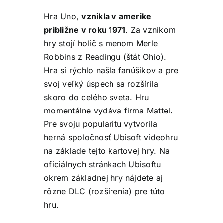
Hra Uno,
vznikla v amerike
približne v roku 1971
. Za vznikom
hry stojí holič s menom Merle
Robbins z Readingu (štát Ohio).
Hra si rýchlo našla fanúšikov a pre
svoj veľký úspech sa rozšírila
skoro do celého sveta. Hru
momentálne vydáva firma Mattel.
Pre svoju popularitu vytvorila
herná spoločnosť Ubisoft videohru
na základe tejto kartovej hry. Na
oficiálnych stránkach Ubisoftu
okrem základnej hry nájdete aj
rôzne DLC (rozšírenia) pre túto
hru.