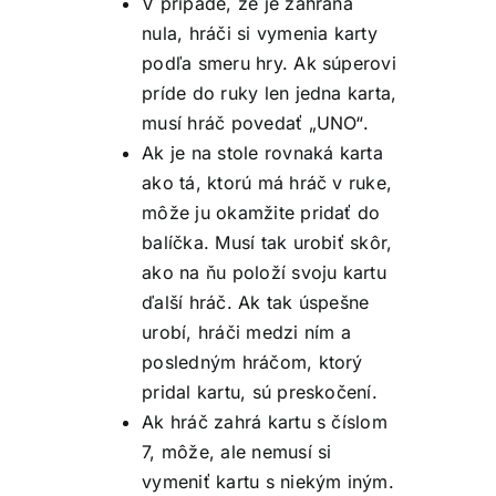
V prípade, že je zahraná
nula, hráči si vymenia karty
podľa smeru hry. Ak súperovi
príde do ruky len jedna karta,
musí hráč povedať „UNO“.
Ak je na stole rovnaká karta
ako tá, ktorú má hráč v ruke,
môže ju okamžite pridať do
balíčka. Musí tak urobiť skôr,
ako na ňu položí svoju kartu
ďalší hráč. Ak tak úspešne
urobí, hráči medzi ním a
posledným hráčom, ktorý
pridal kartu, sú preskočení.
Ak hráč zahrá kartu s číslom
7, môže, ale nemusí si
vymeniť kartu s niekým iným.